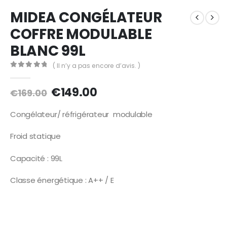
MIDEA CONGÉLATEUR
COFFRE MODULABLE
BLANC 99L
( Il n’y a pas encore d’avis. )
0
Sur 5
Le
Le
€
149.00
€
169.00
prix
prix
initial
actuel
Congélateur/ réfrigérateur modulable
était :
est :
€169.00.
€149.00.
Froid statique
Capacité : 99L
Classe énergétique : A++ / E