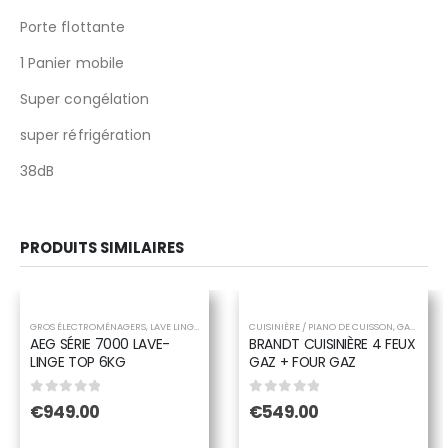
Porte flottante
1 Panier mobile
Super congélation
super réfrigération
38dB
PRODUITS SIMILAIRES
GROS ÉLECTROMÉNAGERS
,
LAVE LINGE
,
LAVE LINGE TOP
CUISINIÈRE / PIANO DE CUISSON
,
GAZINIÈRE
AEG SÉRIE 7000 LAVE-
BRANDT CUISINIÈRE 4 FEUX
LINGE TOP 6KG
GAZ + FOUR GAZ
0
sur 5
0
sur 5
€
949.00
€
549.00