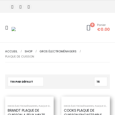
rès de 20 ans
0
Panier
€
0.00
ACCUEIL
SHOP
GROS ÉLECTROMÉNAGERS
PLAQUE DE CUISSON
-40%
-33%
GROS ÉLECTROMÉNAGERS
,
PLAQUE DE CUISSON
,
PLAQUE MIXTE
GROS ÉLECTROMÉNAGERS
,
PLAQUE DE CUISSON
BRANDT PLAQUE DE
COOKS PLAQUE DE