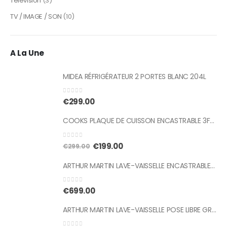
Télévision
(3)
TV / IMAGE / SON
(10)
A La Une
MIDEA RÉFRIGÉRATEUR 2 PORTES BLANC 204L
0
sur 5
€
299.00
COOKS PLAQUE DE CUISSON ENCASTRABLE 3F/G INOX
0
sur 5
Le
Le
€
199.00
€
299.00
prix
prix
ARTHUR MARTIN LAVE-VAISSELLE ENCASTRABLE 16 CVTS
initial
actuel
était :
est :
€299.00.
€199.00.
0
sur 5
€
699.00
ARTHUR MARTIN LAVE-VAISSELLE POSE LIBRE GRIS 16 CVTS