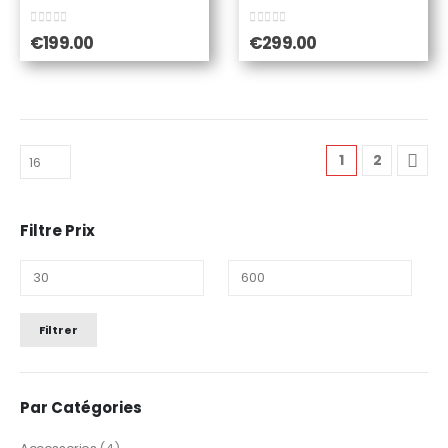
0
sur 5
0
sur 5
€
199.00
€
299.00
1
2
Filtre Prix
Prix
Prix
Filtrer
min
max
Par Catégories