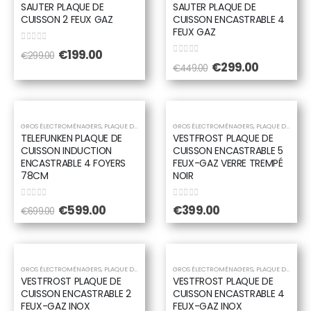
SAUTER PLAQUE DE
SAUTER PLAQUE DE
CUISSON 2 FEUX GAZ
CUISSON ENCASTRABLE 4
FEUX GAZ
0
sur 5
Le
Le
€
199.00
€
299.00
0
sur 5
prix
prix
Le
Le
€
299.00
€
449.00
initial
actuel
prix
prix
était :
est :
initial
actuel
€299.00.
€199.00.
était :
est :
€449.00.
€299.00.
-14%
GROS ÉLECTROMÉNAGERS
,
PLAQUE DE CUISSON
,
PLAQUE ELECTRIQUE
GROS ÉLECTROMÉNAGERS
,
PLAQUE INDUCTION
,
PLAQUE DE CUISSON
,
PL
TELEFUNKEN PLAQUE DE
VESTFROST PLAQUE DE
CUISSON INDUCTION
CUISSON ENCASTRABLE 5
ENCASTRABLE 4 FOYERS
FEUX-GAZ VERRE TREMPÉ
78CM
NOIR
0
sur 5
0
sur 5
Le
Le
€
599.00
€
399.00
€
699.00
prix
prix
initial
actuel
était :
est :
€699.00.
€599.00.
GROS ÉLECTROMÉNAGERS
,
PLAQUE DE CUISSON
,
PLAQUE DE CUISSON
GROS ÉLECTROMÉNAGERS
,
PLAQUE GAZ
,
PLAQUE DE CUISSON
,
PLAQUE G
VESTFROST PLAQUE DE
VESTFROST PLAQUE DE
CUISSON ENCASTRABLE 2
CUISSON ENCASTRABLE 4
FEUX-GAZ INOX
FEUX-GAZ INOX