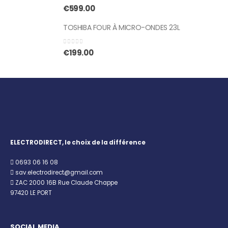
0
sur 5
€
599.00
TOSHIBA FOUR À MICRO-ONDES 23L
0
sur 5
€
199.00
ELECTRODIRECT, le choix de la différence
0693 06 16 08
sav.electrodirect@gmail.com
ZAC 2000 16B Rue Claude Chappe
97420 LE PORT
SOCIAL MEDIA